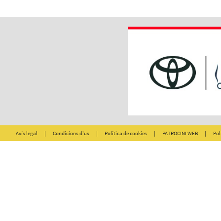
Avís legal
|
Condicions d'us
|
Política de cookies
|
PATROCINI WEB
|
Pol