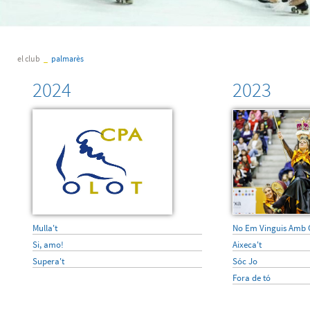
el club
_
palmarès
2024
2023
Mulla't
No Em Vinguis Amb 
Si, amo!
Aixeca't
Supera't
Sóc Jo
Fora de tó