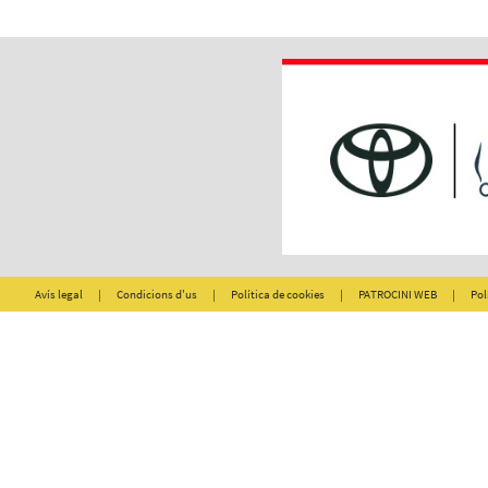
Avís legal
|
Condicions d'us
|
Política de cookies
|
PATROCINI WEB
|
Pol