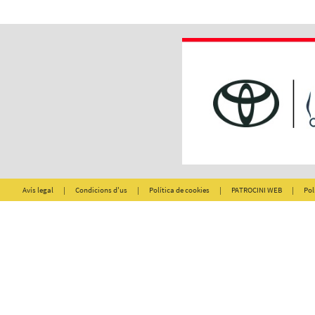
Avís legal
|
Condicions d'us
|
Política de cookies
|
PATROCINI WEB
|
Pol