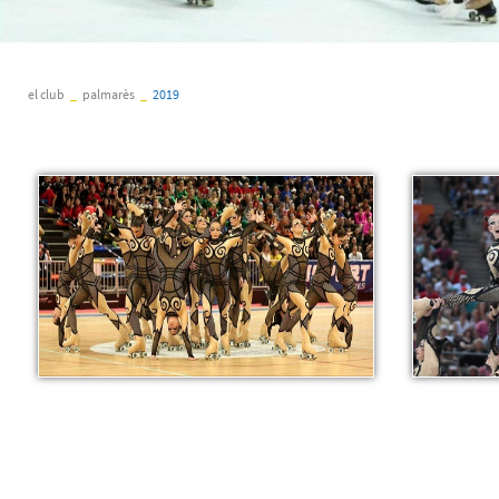
el club
_
palmarès
_
2019