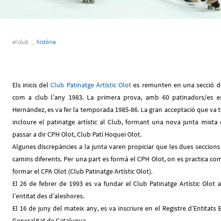
el club
_
història
Els inicis del
Club Patinatge Artístic Olot
es remunten en una secció de
com a club l’any 1983. La primera prova, amb 60 patinadors/es 
Hernández, es va fer la temporada 1985-86. La gran acceptació que va ten
incloure el patinatge artístic al Club, formant una nova junta mixta e
passar a dir CPH Olot, Club Patí Hoquei Olot.
Algunes discrepàncies a la junta varen propiciar que les dues seccions 
camins diferents. Per una part es formà el CPH Olot, on es practica com 
formar el CPA Olot (Club Patinatge Artístic Olot).
El 26 de febrer de 1993 es va fundar el Club Patinatge Artístic Olot 
l’entitat des d’aleshores.
El 16 de juny del mateix any, es va inscriure en el Registre d’Entitats 
Generalitat de Catalunya.