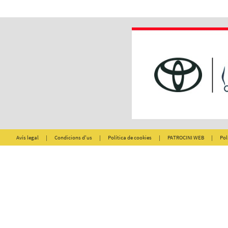
Avís legal
|
Condicions d'us
|
Política de cookies
|
PATROCINI WEB
|
Pol