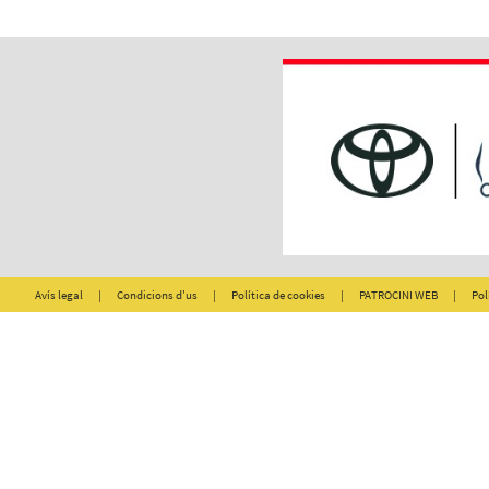
Avís legal
|
Condicions d'us
|
Política de cookies
|
PATROCINI WEB
|
Pol