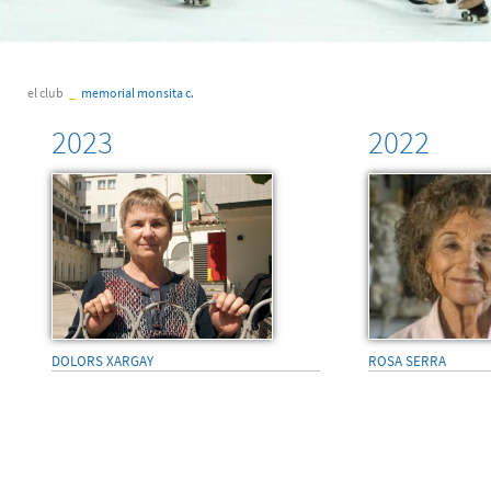
el club
_
memorial monsita c.
2023
2022
DOLORS XARGAY
ROSA SERRA