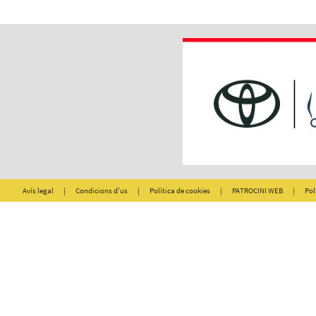
Avís legal
|
Condicions d'us
|
Política de cookies
|
PATROCINI WEB
|
Pol