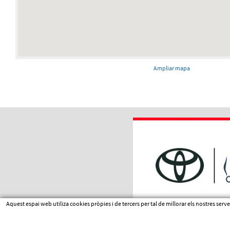
Ampliar mapa
Aquest espai web utiliza cookies pròpies i de tercers per tal de millorar els nostres ser
Avís legal
|
Condicions d'us
|
Política de cookies
|
PATROCINI WEB
|
Pol