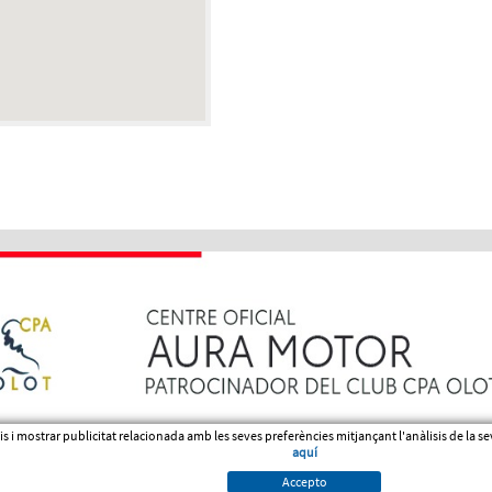
veis i mostrar publicitat relacionada amb les seves preferències mitjançant l'anàlisis de la
aquí
Accepto
ítica de venta, devolució o cancel·lació