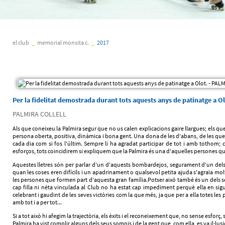
el club
_
memorial monsita c.
_
2017
Per la fidelitat demostrada durant tots aquests anys de patinatge a Ol
PALMIRA COLLELL
Als que coneixeu la Palmira segur que no us calen explicacions gaire llargues; els 
persona oberta, positiva, dinàmica i bona gent. Una dona de les d'abans, de les que 
cada dia com si fos l'últim. Sempre li ha agradat participar de tot i amb tothom; 
esforços, tots coincidirem si expliquem que la Palmira és una d'aquelles persones q
Aquestes lletres són per parlar d'un d'aquests bombardejos, segurament d'un dels qu
quan les coses eren difícils i un apadrinament o qualsevol petita ajuda s'agraïa mo
les persones que formen part d'aquesta gran família.Potser aixó també és un dels s
cap filla ni néta vinculada al Club no ha estat cap impediment perquè ella en sig
celebrant i gaudint de les seves victòries com la que més, ja que per a ella totes les 
amb tot i a per tot...
Si a tot això hi afegim la trajectòria, els èxits i el reconeixement que, no sense esfor
Palmira ha vist complir alguns dels seus somnis i de la gent que, com ella, es va il·lu