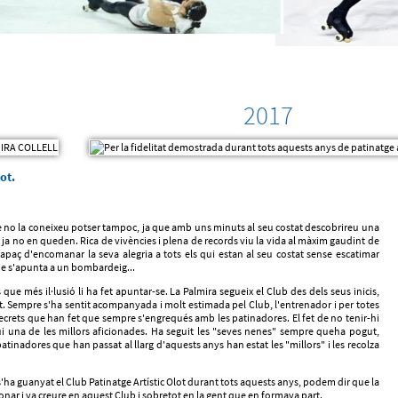
2017
ot.
que no la coneixeu potser tampoc, ja que amb uns minuts al seu costat descobrireu una
ja no en queden. Rica de vivències i plena de records viu la vida al màxim gaudint de
capaç d'encomanar la seva alegria a tots els qui estan al seu costat sense escatimar
ue s'apunta a un bombardeig...
e més il·lusió li ha fet apuntar-se. La Palmira segueix el Club des dels seus inicis,
lt. Sempre s'ha sentit acompanyada i molt estimada pel Club, l'entrenador i per totes
ecrets que han fet que sempre s'engrequés amb les patinadores. El fet de no tenir-hi
ui una de les millors aficionades. Ha seguit les "seves nenes" sempre queha pogut,
patinadores que han passat al llarg d'aquests anys han estat les "millors" i les recolza
ç, s'ha guanyat el Club Patinatge Artístic Olot durant tots aquests anys, podem dir que la
sionar i va creure en aquest Club i sobretot en la gent que en formava part.