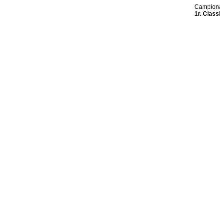
Campiona
1r. Classi