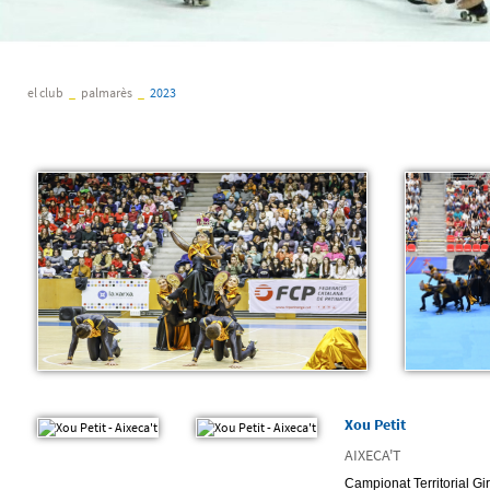
el club
_
palmarès
_
2023
Xou Petit
AIXECA'T
Campionat Territorial Gi