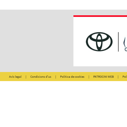
Avís legal
|
Condicions d'us
|
Política de cookies
|
PATROCINI WEB
|
Pol