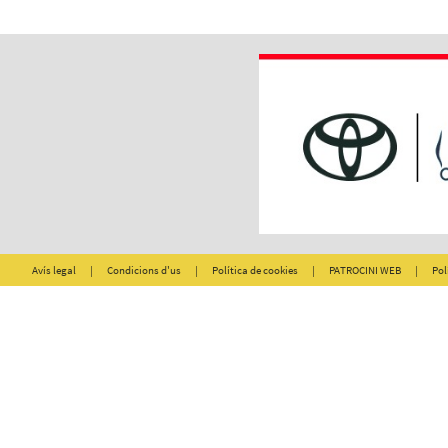
Avís legal
|
Condicions d'us
|
Política de cookies
|
PATROCINI WEB
|
Pol