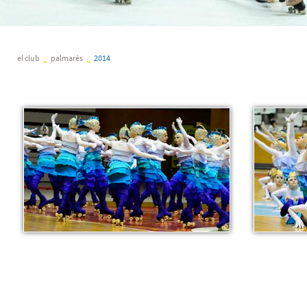
el club
_
palmarès
_
2014