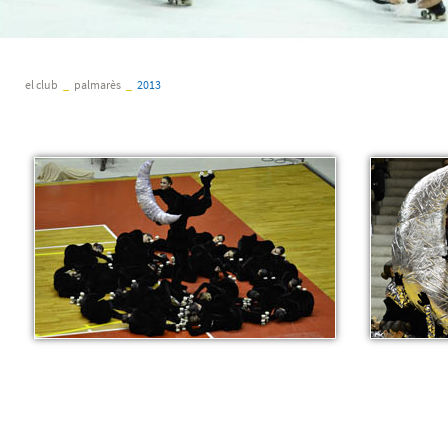
el club
_
palmarès
_
2013