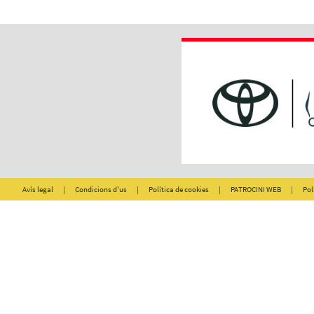
Avís legal
|
Condicions d'us
|
Política de cookies
|
PATROCINI WEB
|
Pol