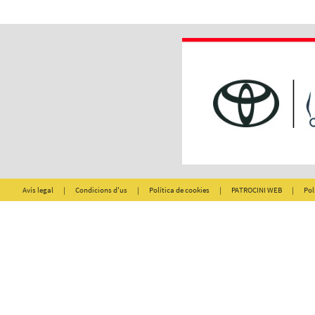
Avís legal
|
Condicions d'us
|
Política de cookies
|
PATROCINI WEB
|
Pol