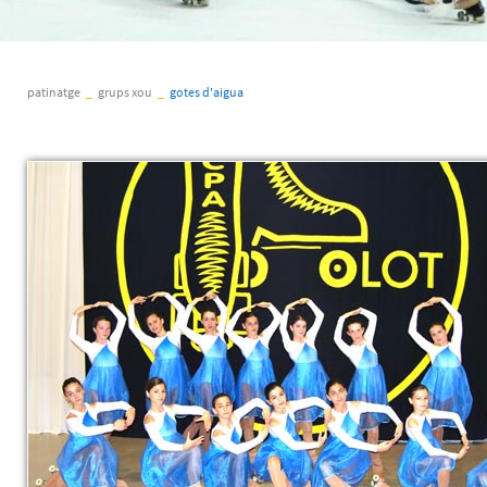
patinatge
_
grups xou
_
gotes d'aigua