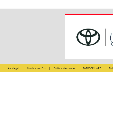
Avís legal
|
Condicions d'us
|
Política de cookies
|
PATROCINI WEB
|
Pol