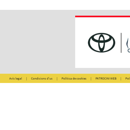
Avís legal
|
Condicions d'us
|
Política de cookies
|
PATROCINI WEB
|
Pol