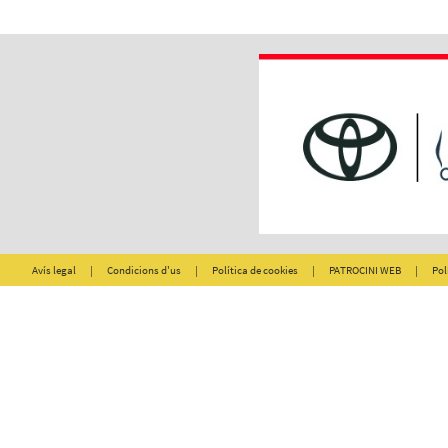
Avís legal
|
Condicions d'us
|
Política de cookies
|
PATROCINI WEB
|
Pol