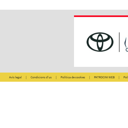
Avís legal
|
Condicions d'us
|
Política de cookies
|
PATROCINI WEB
|
Pol