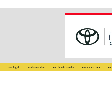
Avís legal
|
Condicions d'us
|
Política de cookies
|
PATROCINI WEB
|
Pol