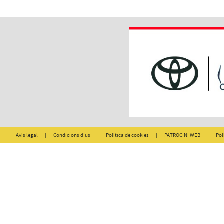
Avís legal
|
Condicions d'us
|
Política de cookies
|
PATROCINI WEB
|
Pol