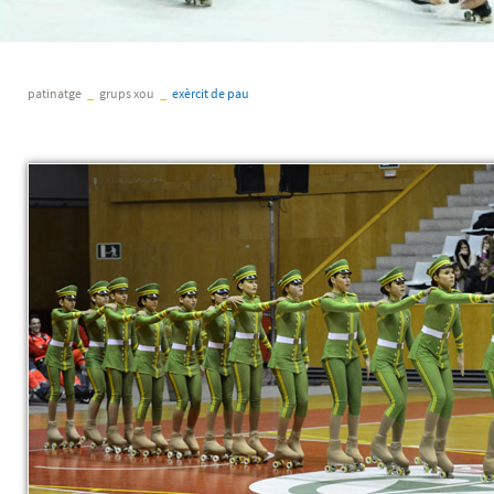
patinatge
_
grups xou
_
exèrcit de pau