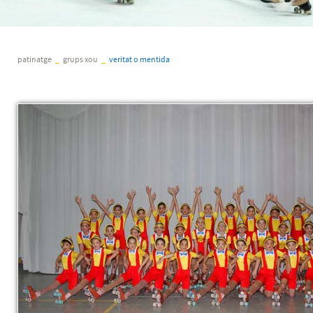
patinatge
_
grups xou
_
veritat o mentida