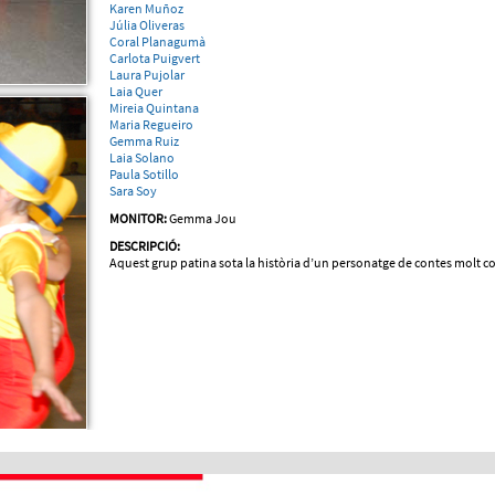
Karen Muñoz
Júlia Oliveras
Coral Planagumà
Carlota Puigvert
Laura Pujolar
Laia Quer
Mireia Quintana
Maria Regueiro
Gemma Ruiz
Laia Solano
Paula Sotillo
Sara Soy
MONITOR:
Gemma Jou
DESCRIPCIÓ:
Aquest grup patina sota la història d’un personatge de contes molt c