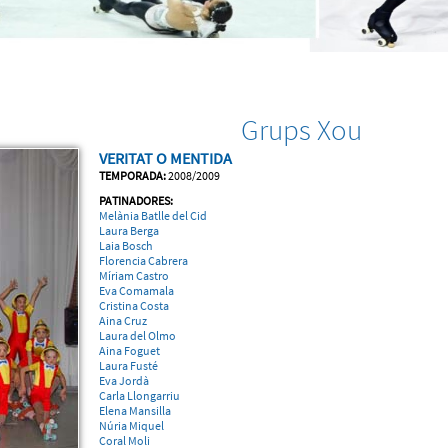
Grups Xou
VERITAT O MENTIDA
TEMPORADA:
2008/2009
PATINADORES:
Melània Batlle del Cid
Laura Berga
Laia Bosch
Florencia Cabrera
Míriam Castro
Eva Comamala
Cristina Costa
Aina Cruz
Laura del Olmo
Aina Foguet
Laura Fusté
Eva Jordà
Carla Llongarriu
Elena Mansilla
Núria Miquel
Coral Moli