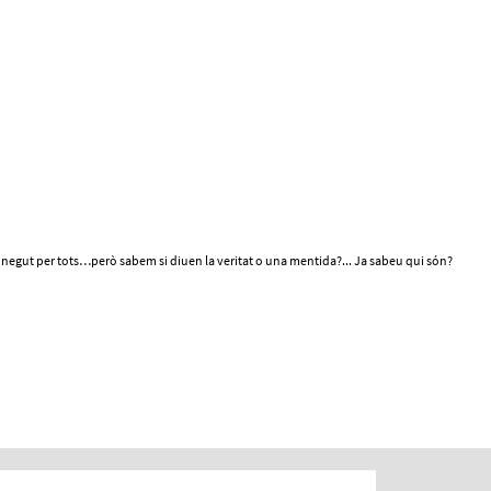
onegut per tots…però sabem si diuen la veritat o una mentida?... Ja sabeu qui són?