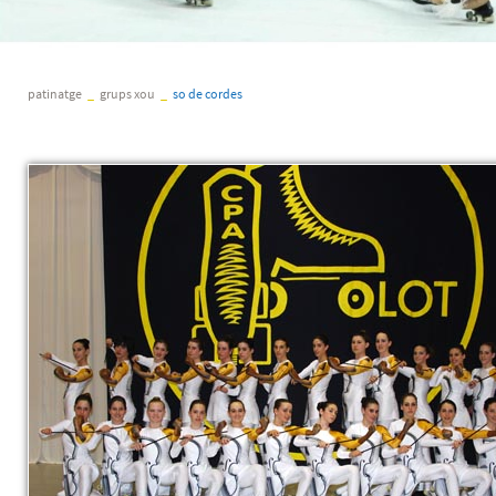
patinatge
_
grups xou
_
so de cordes