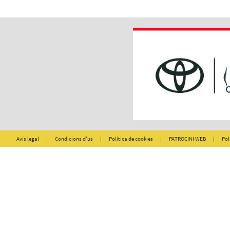
Avís legal
|
Condicions d'us
|
Política de cookies
|
PATROCINI WEB
|
Pol