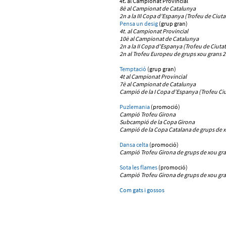
4t. al Campionat Provincial
8è al Campionat de Catalunya
2n a la III Copa d'Espanya (Trofeu de Ciuta
Pensa un desig
(grup gran)
4t. al Campionat Provincial
10è al Campionat de Catalunya
2n a la II Copa d'Espanya (Trofeu de Ciutat
2n al Trofeu Europeu de grups xou grans 2
Temptació
(grup gran)
4t al Campionat Provincial
7è al Campionat de Catalunya
Campió de la I Copa d'Espanya (Trofeu Ciu
Puzlemania
(promoció)
Campió Trofeu Girona
Subcampió de la Copa Girona
Campió de la Copa Catalana de grups de 
Dansa celta
(promoció)
Campió Trofeu Girona
de grups de xou gr
Sota les flames
(promoció)
Campió Trofeu Girona
de grups de xou gr
Com gats i gossos