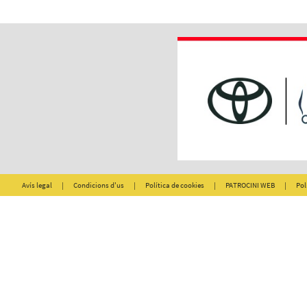
Avís legal
|
Condicions d'us
|
Política de cookies
|
PATROCINI WEB
|
Pol