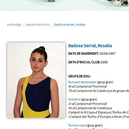
patinatge
_
expatinadors/es
_
badosa serrat, rosalia
Badosa Serrat, Rosalia
DATA DE NAIXEMENT:
19/06/1997
DATA D'INICI AL CLUB:
2006
GRUPS DE XOU:
Buscant destinatari
(grup gran)
4t al Campionat Provincial
7è al Campionat de Catalunya
de grups de
Volcànic
(grup gran)
3r al Campionat Provincial
5è al Campionat de Catalunya
Campió la IV Copa d'Espanya (Trofeu de Ci
i Campió del Trofeu d'Europa a Dinan (Fra
Torna a casa
(grup gran)