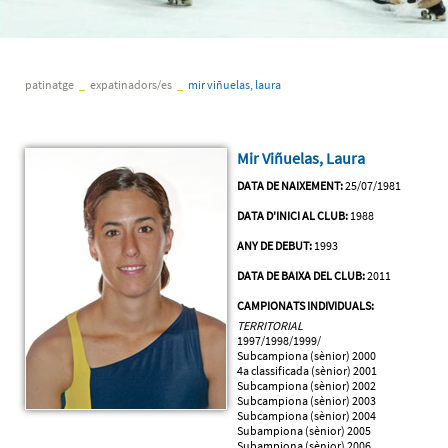
patinatge
_
expatinadors/es
_
mir viñuelas, laura
Mir Viñuelas, Laura
DATA DE NAIXEMENT:
25/07/1981
DATA D'INICI AL CLUB:
1988
ANY DE DEBUT:
1993
DATA DE BAIXA DEL CLUB:
2011
CAMPIONATS INDIVIDUALS:
TERRITORIAL
1997/1998/1999/
Subcampiona (sènior) 2000
4a classificada (sènior) 2001
Subcampiona (sènior) 2002
Subcampiona (sènior) 2003
Subcampiona (sènior) 2004
Subampiona (sènior) 2005
Subampiona (sènior) 2006