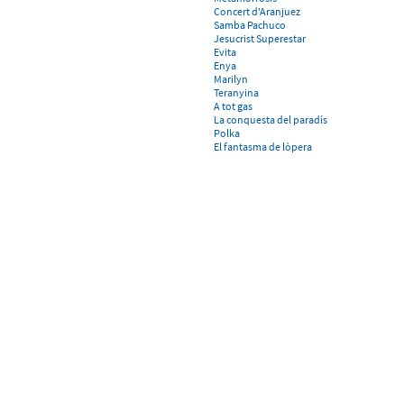
Concert d'Aranjuez
Samba Pachuco
Jesucrist Superestar
Evita
Enya
Marilyn
Teranyina
A tot gas
La conquesta del paradís
Polka
El fantasma de lòpera