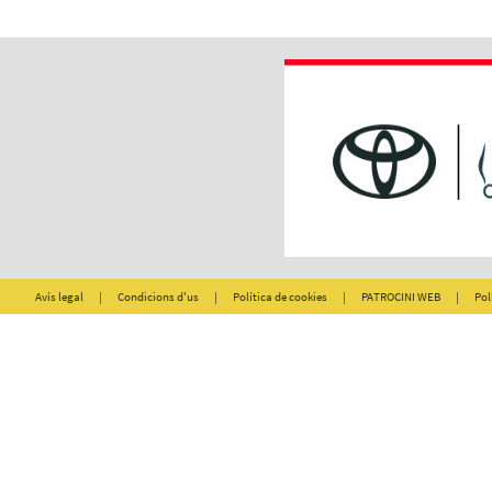
Avís legal
|
Condicions d'us
|
Política de cookies
|
PATROCINI WEB
|
Pol