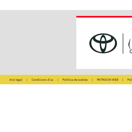
Avís legal
|
Condicions d'us
|
Política de cookies
|
PATROCINI WEB
|
Pol