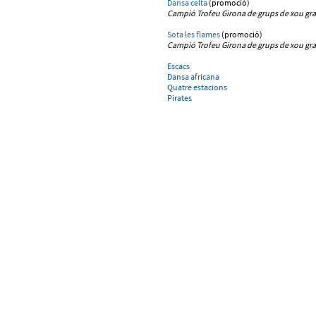
Dansa celta
(promoció)
Campió Trofeu Girona
de grups de xou gr
Sota les flames
(promoció)
Campió Trofeu Girona
de grups de xou gr
Escacs
Dansa africana
Quatre estacions
Pirates