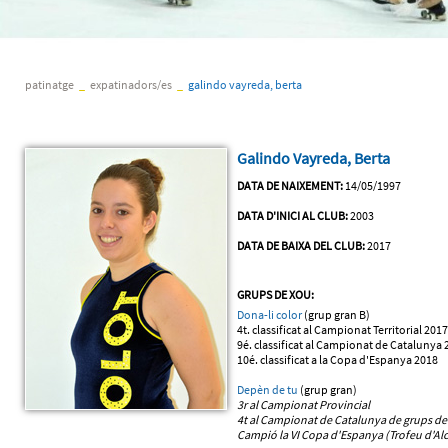
patinatge
_
expatinadors/es
_
galindo vayreda, berta
Galindo Vayreda, Berta
DATA DE NAIXEMENT:
14/05/1997
DATA D'INICI AL CLUB:
2003
DATA DE BAIXA DEL CLUB:
2017
GRUPS DE XOU:
Dona-li color
(grup gran B)
4t. classificat al Campionat Territorial 2017
9é. classificat al Campionat de Catalunya 
10é. classificat a la Copa d'Espanya 2018
Depèn de tu
(grup gran)
3r al Campionat Provincial
4t al Campionat de Catalunya
de grups de
Campió la VI Copa d'Espanya (Trofeu d'Alc