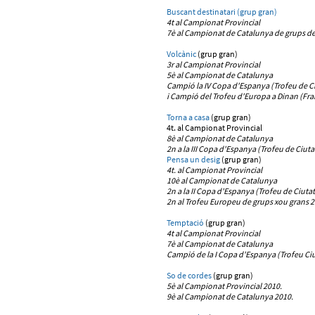
Buscant destinatari (grup gran)
4t al Campionat Provincial
7è al Campionat de Catalunya
de grups de
Volcànic
(grup gran)
3r al Campionat Provincial
5è al Campionat de Catalunya
Campió la IV Copa d'Espanya (Trofeu de Ci
i Campió del Trofeu d'Europa a Dinan (Fra
Torna a casa
(grup gran)
4t. al Campionat Provincial
8è al Campionat de Catalunya
2n a la III Copa d'Espanya (Trofeu de Ciuta
Pensa un desig
(grup gran)
4t. al Campionat Provincial
10è al Campionat de Catalunya
2n a la II Copa d'Espanya (Trofeu de Ciutat
2n al Trofeu Europeu de grups xou grans 2
Temptació
(grup gran)
4t al Campionat Provincial
7è al Campionat de Catalunya
Campió de la I Copa d'Espanya (Trofeu Ciu
So de cordes
(grup gran)
5è al Campionat Provincial 2010.
9è al Campionat de Catalunya 2010.