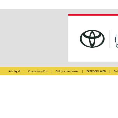
Avís legal
|
Condicions d'us
|
Política de cookies
|
PATROCINI WEB
|
Pol