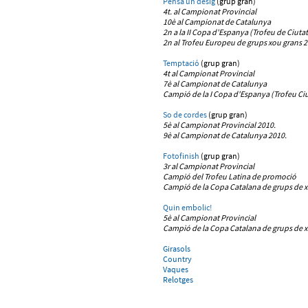
Pensa un desig
(grup gran)
4t. al Campionat Provincial
10è al Campionat de Catalunya
2n a la II Copa d'Espanya (Trofeu de Ciutat
2n al Trofeu Europeu de grups xou grans 2
Temptació
(grup gran)
4t al Campionat Provincial
7è al Campionat de Catalunya
Campió de la I Copa d'Espanya (Trofeu Ciu
So de cordes
(grup gran)
5è al Campionat Provincial 2010.
9è al Campionat de Catalunya 2010.
Fotofinish
(grup gran)
3r al Campionat Provincial
Campió del
Trofeu Latina de promoció
Campió de
la Copa Catalana de grups de x
Quin embolic!
5è al Campionat Provincial
Campió de la Copa Catalana de grups de x
Girasols
Country
Vaques
Relotges