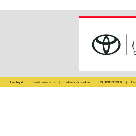
Avís legal
|
Condicions d'us
|
Política de cookies
|
PATROCINI WEB
|
Pol