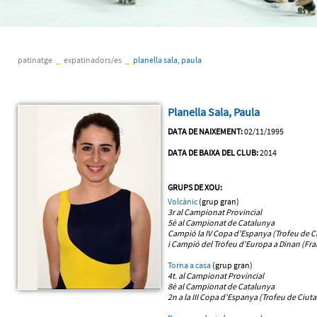
patinatge
_
expatinadors/es
_
planella sala, paula
Planella Sala, Paula
DATA DE NAIXEMENT:
02/11/1995
DATA DE BAIXA DEL CLUB:
2014
GRUPS DE XOU:
Volcànic
(grup gran)
3r al Campionat Provincial
5è al Campionat de Catalunya
Campió la IV Copa d'Espanya (Trofeu de Ci
i Campió del Trofeu d'Europa a Dinan (Fra
Torna a casa
(grup gran)
4t. al Campionat Provincial
8è al Campionat de Catalunya
2n a la III Copa d'Espanya (Trofeu de Ciuta