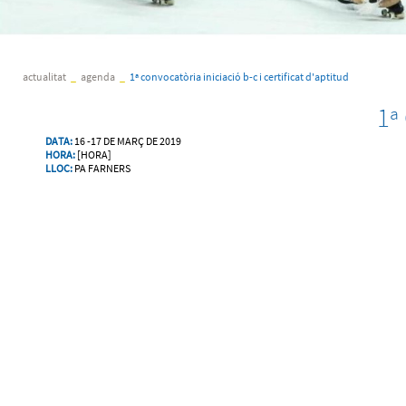
actualitat
_
agenda
_
1ª convocatòria iniciació b-c i certificat d'aptitud
1ª
DATA:
16 -17 DE MARÇ DE 2019
HORA:
[HORA]
LLOC:
PA FARNERS