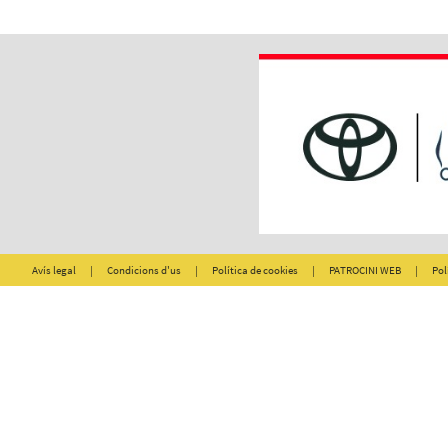
Avís legal
|
Condicions d'us
|
Política de cookies
|
PATROCINI WEB
|
Pol