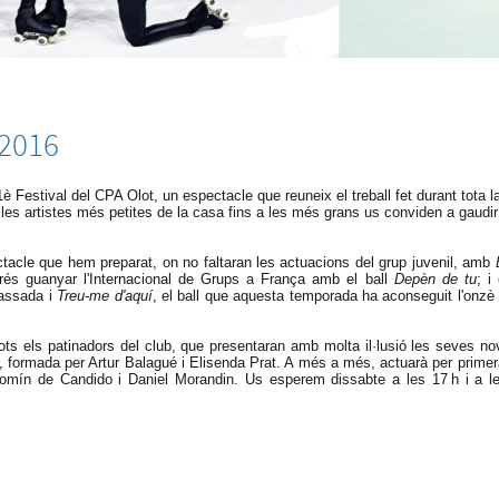
 2016
Festival del CPA Olot, un espectacle que reuneix el treball fet durant tota 
les artistes més petites de la casa fins a les més grans us conviden a gaudir
ctacle que hem preparat, on no faltaran les actuacions del grup juvenil, amb
prés guanyar l'Internacional de Grups a França amb el ball
Depèn de tu
; i
passada i
Treu-me d'aquí
, el ball que aquesta temporada ha aconseguit l'onzè 
ots els patinadors del club, que presentaran amb molta il·lusió les seves nov
ub, formada per Artur Balagué i Elisenda Prat. A més a més, actuarà per prime
mín de Candido i Daniel Morandin. Us esperem dissabte a les 17 h i a le