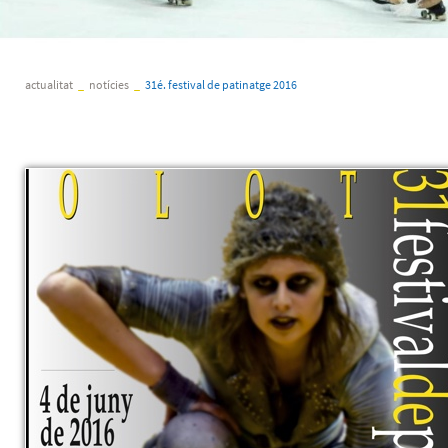
actualitat
_
notícies
_
31é. festival de patinatge 2016