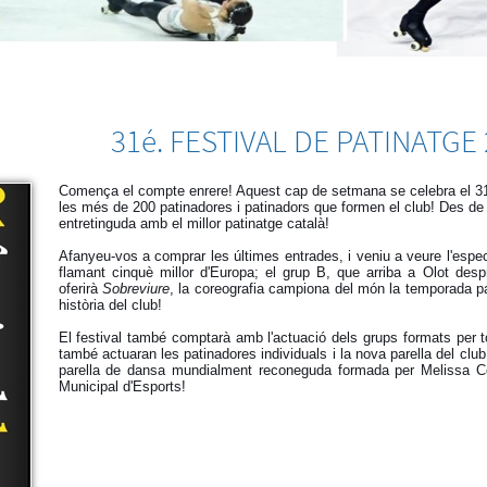
31é. FESTIVAL DE PATINATGE
Comença el compte enrere! Aquest cap de setmana se celebra el 31è 
les més de 200 patinadores i patinadors que formen el club! Des de 
entretinguda amb el millor patinatge català!
Afanyeu-vos a comprar les últimes entrades, i veniu a veure l'espe
flamant cinquè millor d'Europa; el grup B, que arriba a Olot des
oferirà
Sobreviure
, la coreografia campiona del món la temporada 
història del club!
El festival també comptarà amb l'actuació dels grups formats per t
també actuaran les patinadores individuals i la nova parella del cl
parella de dansa mundialment reconeguda formada per Melissa Co
Municipal d'Esports!