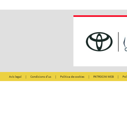
Avís legal
|
Condicions d'us
|
Política de cookies
|
PATROCINI WEB
|
Pol