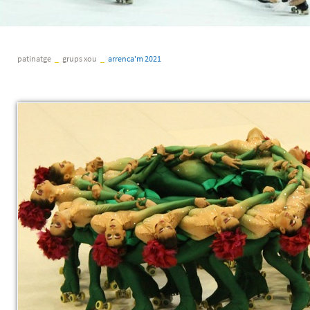
patinatge
_
grups xou
_
arrenca'm 2021