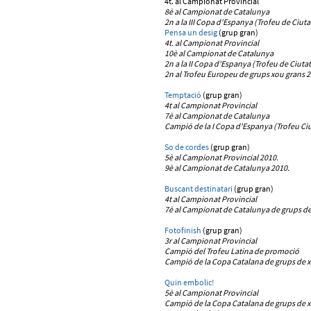
4t. al Campionat Provincial
8è al Campionat de Catalunya
2n a la III Copa d'Espanya (Trofeu de Ciuta
Pensa un desig
(grup gran)
4t. al Campionat Provincial
10è al Campionat de Catalunya
2n a la II Copa d'Espanya (Trofeu de Ciutat
2n al Trofeu Europeu de grups xou grans 2
Temptació
(grup gran)
4t al Campionat Provincial
7è al Campionat de Catalunya
Campió de la I Copa d'Espanya (Trofeu Ciu
So de cordes
(grup gran)
5è al Campionat Provincial 2010.
9è al Campionat de Catalunya 2010.
Buscant destinatari
(grup gran)
4t al Campionat Provincial
7è al Campionat de Catalunya
de grups de
Fotofinish
(grup gran)
3r al Campionat Provincial
Campió del
Trofeu Latina de promoció
Campió de
la Copa Catalana de grups de x
Quin embolic!
5è al Campionat Provincial
Campió de la Copa Catalana de grups de x