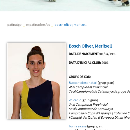
patinatge
_
expatinadors/es
_
bosch oliver, meritxell
Bosch Oliver, Meritxell
DATA DE NAIXEMENT:
01/04/1995
DATA D'INICI AL CLUB:
2001
GRUPS DE XOU:
Buscant destinatari
(grup gran)
4t al Campionat Provincial
7è al Campionat de Catalunya
de grups de
Volcànic
(grup gran)
3r al Campionat Provincial
5è al Campionat de Catalunya
Campió la IV Copa d'Espanya (Trofeu de Ci
i Campió del Trofeu d'Europa a Dinan (Fra
Torna a casa
(grup gran)