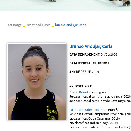
patinatge
_
expatinadors/es
_
brunso andujar, carla
Brunso Andujar, Carla
DATA DE NAIXEMENT:
04/01/2003
DATA D'INICI AL CLUB:
2011
ANY DE DEBUT:
2019
GRUPS DE XOU:
Dia De Difunts
(grup gran B)
5è classificat al campionat provincial 2020
8è classificat al campinat de Catalunya 20
La font dels desitjos
(grup gran B)
5è. classificat al Campionat Provincial (20
1r. classificat Copa Catalana (2019)
2n. classificat Trofeu Alcoy (2019)
1r. classificat Trofeu Internacional Lattes 