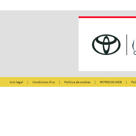
Avís legal
|
Condicions d'us
|
Política de cookies
|
PATROCINI WEB
|
Pol