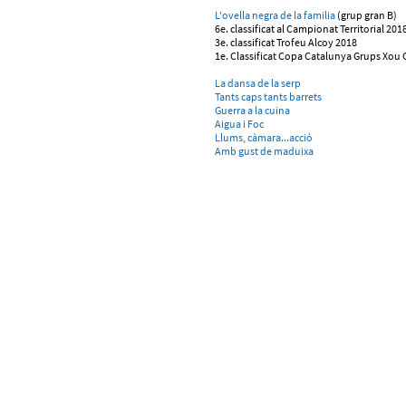
L'ovella negra de la familia
(grup gran B)
6e. classificat al Campionat Territorial 201
3e. classificat Trofeu Alcoy 2018
1e. Classificat Copa Catalunya Grups Xou 
La dansa de la serp
Tants caps tants barrets
Guerra a la cuina
Aigua i Foc
Llums, càmara...acció
Amb gust de maduixa