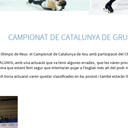
CAMPIONAT DE CATALUNYA DE GRU
ló Olimpic de Reus el Campionat de Catalunya de Xou amb participació del CP
LUNYA, amb una actuació que va tenir algunes errades, que les vàren priva
ina que estant fent segur que intentaràn pujar a l'esglaó més alt del podi. 
bona actuació varen quedar classificades en 6a. posició i també estaràn llui