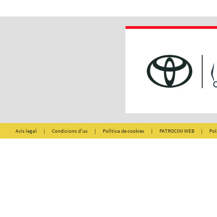
Avís legal
|
Condicions d'us
|
Política de cookies
|
PATROCINI WEB
|
Pol