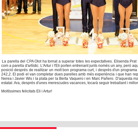
La parella del CPA Olot ha tornat a superar totes les expectatives. Elisenda Pra
com a parella d'artístic. L'Artur i l'Eli porten entrenant junts només un any, però
posició després de realitzar un molt bon programa curt, i després d'un programa
242,2. El podi el van completar dues parelles amb més experiència i que han repr
Nerea i Javier Wis i la plata per la Berta Vaquero i en Marc Pañero. D'aquesta ma
estatal. Ara, després d'unes merescudes vacances, tocarà seguir treballant i mill
Moltíssimes felicitats Eli i Artur!