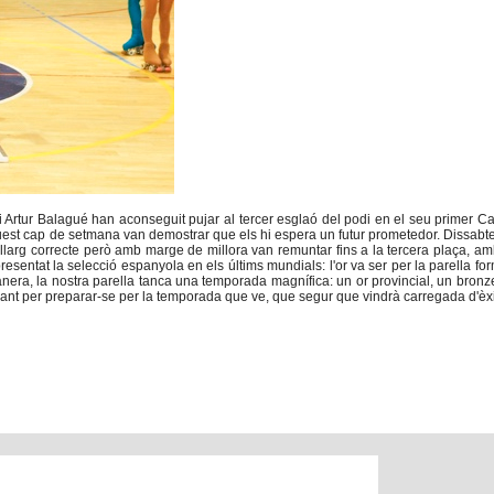
t i Artur Balagué han aconseguit pujar al tercer esglaó del podi en el seu primer
 aquest cap de setmana van demostrar que els hi espera un futur prometedor. Dissabte
 llarg correcte però amb marge de millora van remuntar fins a la tercera plaça, a
esentat la selecció espanyola en els últims mundials: l'or va ser per la parella 
nera, la nostra parella tanca una temporada magnífica: un or provincial, un bronz
orant per preparar-se per la temporada que ve, que segur que vindrà carregada d'èxi