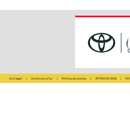
Avís legal
|
Condicions d'us
|
Política de cookies
|
PATROCINI WEB
|
Pol