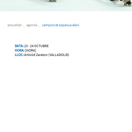
actualitat
_
agenda
_
campionat espanya aleví
DATA:
23 - 24 OCTUBRE
HORA:
[HORA]
LLOC:
Artiolid Zaraton (VALLADOLID)