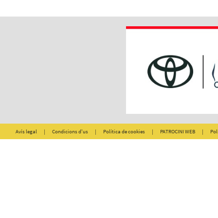
Avís legal
|
Condicions d'us
|
Política de cookies
|
PATROCINI WEB
|
Pol