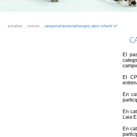
actualitat
_
notícies
_
campionat territorial benajmí, aleví i infantil "a"
C
El pas
catego
campio
El CP
entren
En cat
partic
En cat
Laia E
En cat
partici