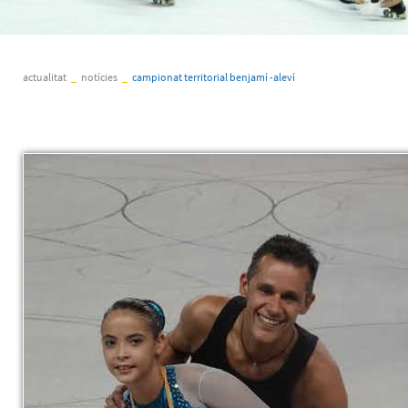
actualitat
_
notícies
_
campionat territorial benjamí -aleví