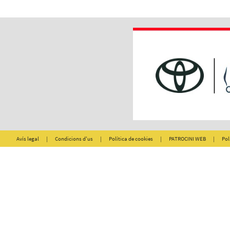
Avís legal
|
Condicions d'us
|
Política de cookies
|
PATROCINI WEB
|
Pol