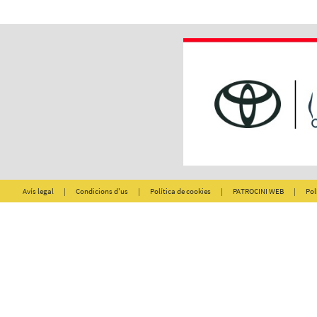
Avís legal
|
Condicions d'us
|
Política de cookies
|
PATROCINI WEB
|
Pol