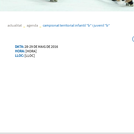
actualitat
_
agenda
_
campionat territorial infantil "b" i juvenil "b"
DATA:
28-29 DE MAIG DE 2016
HORA:
[HORA]
LLOC:
[LLOC]