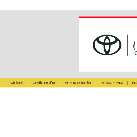
Avís legal
|
Condicions d'us
|
Política de cookies
|
PATROCINI WEB
|
Pol