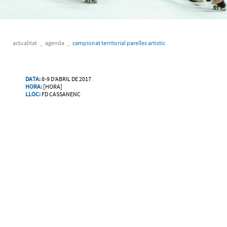
actualitat
_
agenda
_
campionat territorial parelles artistic
DATA:
8-9 D'ABRIL DE 2017
HORA:
[HORA]
LLOC:
FD CASSANENC