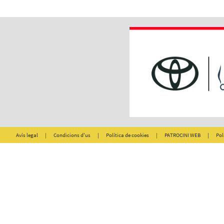
Avís legal
|
Condicions d'us
|
Política de cookies
|
PATROCINI WEB
|
Pol