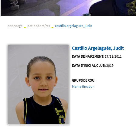
patinatge
_
patinadors/res
_
castillo argelagués, judit
Castillo Argelagués, Judit
DATA DE NAIXEMENT:
17/11/2011
DATA D'INICI AL CLUB:
2019
GRUPS DE XOU:
Mama tinc por