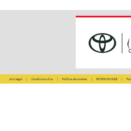
Avís legal
|
Condicions d'us
|
Política de cookies
|
PATROCINI WEB
|
Pol