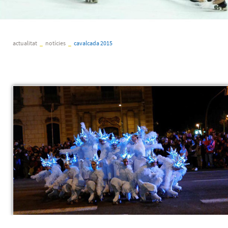
actualitat
_
notícies
_
cavalcada 2015