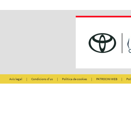
Avís legal
|
Condicions d'us
|
Política de cookies
|
PATROCINI WEB
|
Pol