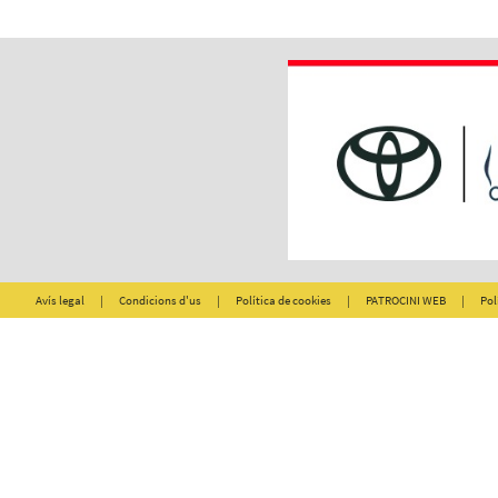
Avís legal
|
Condicions d'us
|
Política de cookies
|
PATROCINI WEB
|
Pol