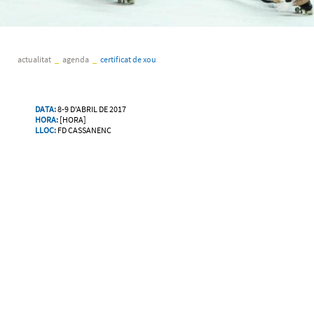
actualitat
_
agenda
_
certificat de xou
DATA:
8-9 D'ABRIL DE 2017
HORA:
[HORA]
LLOC:
FD CASSANENC