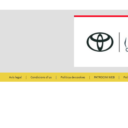
Avís legal
|
Condicions d'us
|
Política de cookies
|
PATROCINI WEB
|
Pol