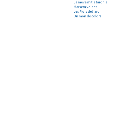
L
a meva mitja taronja
Marxem volant
Les Flors del jardí
Un món de colors