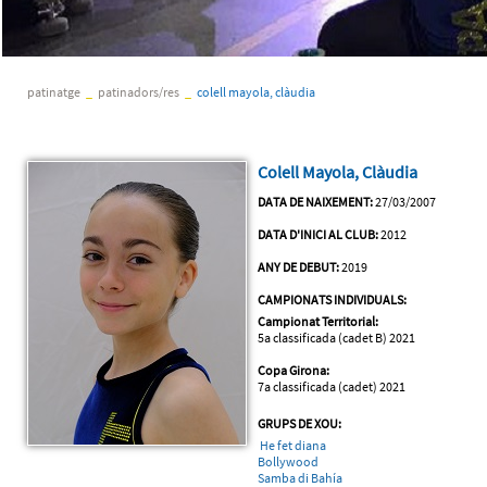
patinatge
_
patinadors/res
_
colell mayola, clàudia
Colell Mayola, Clàudia
DATA DE NAIXEMENT:
27/03/2007
DATA D'INICI AL CLUB:
2012
ANY DE DEBUT:
2019
CAMPIONATS INDIVIDUALS:
Campionat Territorial:
5a classificada (cadet B) 2021
Copa Girona:
7a classificada (cadet) 2021
GRUPS DE XOU:
He fet diana
Bollywood
Samba di Bahía