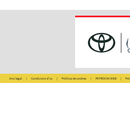
Avís legal
|
Condicions d'us
|
Política de cookies
|
PATROCINI WEB
|
Pol