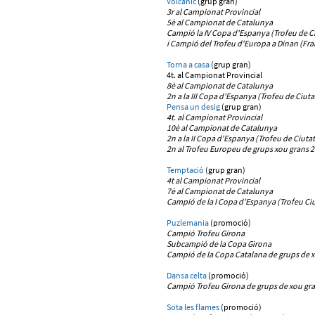
Volcànic
(grup gran)
3r al Campionat Provincial
5è al Campionat de Catalunya
Campió la IV Copa d'Espanya (Trofeu de Ci
i Campió del Trofeu d'Europa a Dinan (Fra
Torna a casa
(grup gran)
4t. al Campionat Provincial
8è al Campionat de Catalunya
2n a la III Copa d'Espanya (Trofeu de Ciuta
Pensa un desig
(grup gran)
4t. al Campionat Provincial
10è al Campionat de Catalunya
2n a la II Copa d'Espanya (Trofeu de Ciutat
2n al Trofeu Europeu de grups xou grans 2
Temptació
(grup gran)
4t al Campionat Provincial
7è al Campionat de Catalunya
Campió de la I Copa d'Espanya (Trofeu Ciu
Puzlemania
(promoció)
Campió Trofeu Girona
Subcampió de la Copa Girona
Campió de la Copa Catalana de grups de 
Dansa celta
(promoció)
Campió Trofeu Girona
de grups de xou gr
Sota les flames
(promoció)