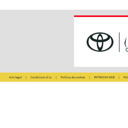
Avís legal
|
Condicions d'us
|
Política de cookies
|
PATROCINI WEB
|
Pol