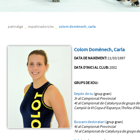
patinatge
_
expatinadors/es
_
colom domènech, carla
Colom Domènech, Carla
DATA DE NAIXEMENT:
11/03/1997
DATA D'INICI AL CLUB:
2002
GRUPS DE XOU:
Depèn de tu
(grup gran)
3r al Campionat Provincial
4t al Campionat de Catalunya
de grups de
Campió la VI Copa d'Espanya (Trofeu d'Alc
Buscant destinatari
(grup gran)
4t al Campionat Provincial
7è al Campionat de Catalunya
de grups de