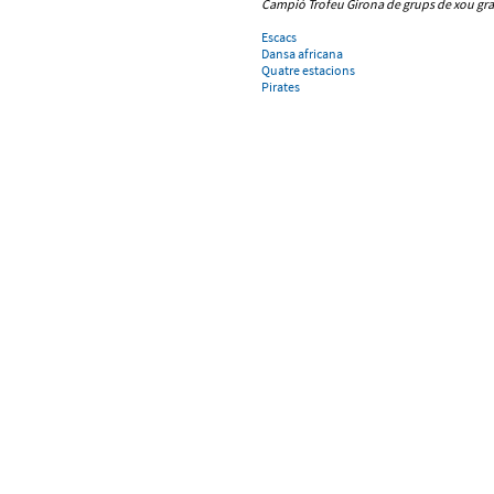
Campió Trofeu Girona
de grups de xou gr
Escacs
Dansa africana
Quatre estacions
Pirates