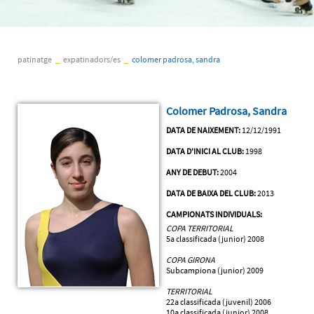
patinatge
_
expatinadors/es
_
colomer padrosa, sandra
Colomer Padrosa, Sandra
DATA DE NAIXEMENT:
12/12/1991
DATA D'INICI AL CLUB:
1998
ANY DE DEBUT:
2004
DATA DE BAIXA DEL CLUB:
2013
CAMPIONATS INDIVIDUALS:
COPA TERRITORIAL
5a classificada (junior) 2008
COPA GIRONA
Subcampiona (junior) 2009
TERRITORIAL
22a classificada (juvenil) 2006
10a classificada (junior) 2008