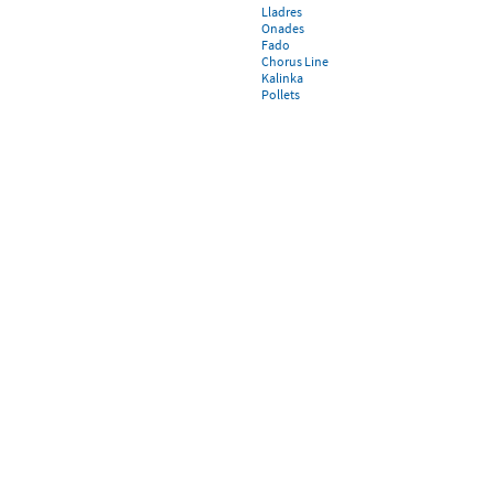
Lladres
Onades
Fado
Chorus Line
Kalinka
Pollets