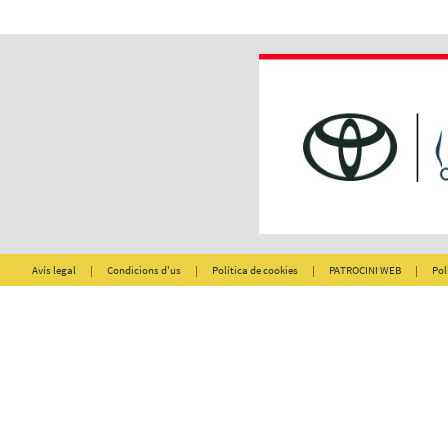
Avís legal
|
Condicions d'us
|
Política de cookies
|
PATROCINI WEB
|
Pol