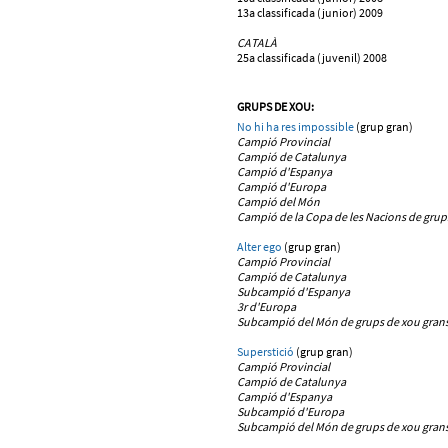
13a classificada (junior) 2009
CATALÀ
25a classificada (juvenil) 2008
GRUPS DE XOU:
No hi ha res impossible
(grup gran)
Campió Provincial
Campió de Catalunya
Campió d'Espanya
Campió d'Europa
Campió del Món
Campió de la Copa de les Nacions de grup
Alter ego
(grup gran)
Campió Provincial
Campió de Catalunya
Subcampió d'Espanya
3r d'Europa
Subcampió del Món de grups de xou grans
Superstició
(grup gran)
Campió Provincial
Campió de Catalunya
Campió d'Espanya
Subcampió d'Europa
Subcampió del Món de grups de xou grans