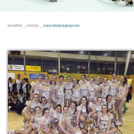
actualitat
_
notícies
_
copa catalana grups xou