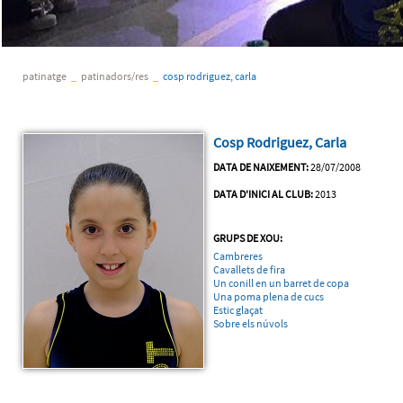
patinatge
_
patinadors/res
_
cosp rodriguez, carla
Cosp Rodriguez, Carla
DATA DE NAIXEMENT:
28/07/2008
DATA D'INICI AL CLUB:
2013
GRUPS DE XOU:
Cambreres
Cavallets de fira
Un conill en un barret de copa
Una poma plena de cucs
Estic glaçat
Sobre els núvols