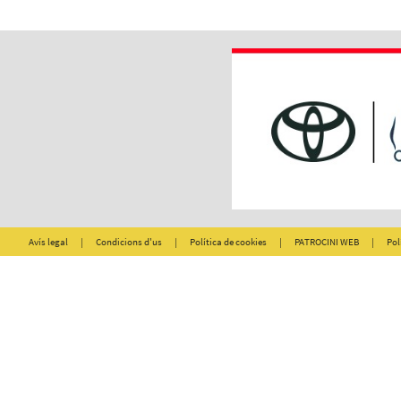
Avís legal
|
Condicions d'us
|
Política de cookies
|
PATROCINI WEB
|
Pol