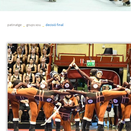
patinatge
_
grups xou
_
decisió final